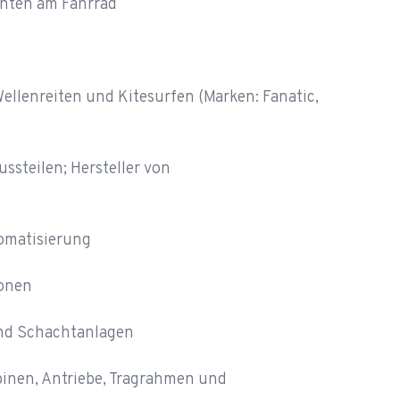
enten am Fahrrad
llenreiten und Kitesurfen (Marken: Fanatic,
ssteilen; Hersteller von
omatisierung
ionen
nd Schachtanlagen
binen, Antriebe, Tragrahmen und