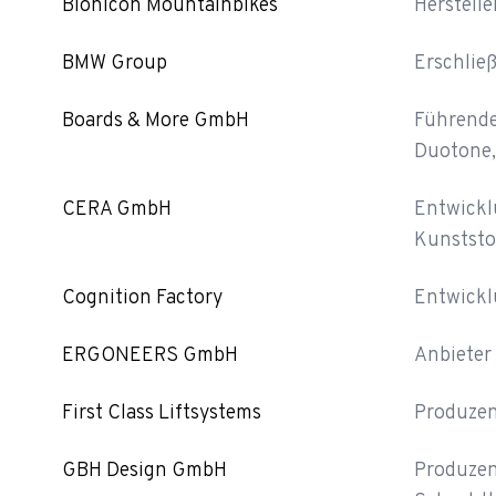
Bionicon Mountainbikes
Herstell
BMW Group
Erschlie
Boards & More GmbH
Führende
Duotone,
CERA GmbH
Entwickl
Kunststo
Cognition Factory
Entwickl
ERGONEERS GmbH
Anbieter
First Class Liftsystems
Produzen
GBH Design GmbH
Produzen