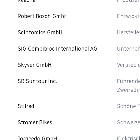
Reacha
Produzen
Robert Bosch GmbH
Entwickl
Scintomics GmbH
Herstell
SIG Combibloc International AG
Unterneh
Skyver GmbH
Vertrieb 
SR Suntour Inc.
Führende
Zweiradin
Stilrad
Schöne F
Stromer Bikes
Schweizer
Torqeedo GmbH
Elektrisc