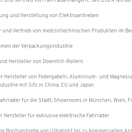
t und Vertrieb von Fahrradanhängern. Seit 2024 Teil de
ung und Herstellung von Elektroantrieben
er und Vertrieb von medizintechnischen Produkten im B
men der Verpackungsindustrie
und Hersteller von Downhill-Rollern
r Hersteller von Federgabeln, Aluminium- und Magnesi
dustrie mit Sitz in China, EU und Japan
ahrräder für die Stadt; Showrooms in München, Wien, Fra
 Hersteller für exklusive elektrische Fahrräder
he Bootsantriebe von Ultralight bis zu kommerziellen An