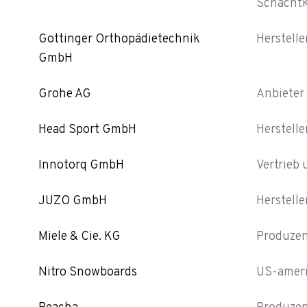
Schacht
Gottinger Orthopädietechnik
Herstell
GmbH
Grohe AG
Anbieter
Head Sport GmbH
Herstell
Innotorq GmbH
Vertrieb
JUZO GmbH
Herstelle
Miele & Cie. KG
Produzen
Nitro Snowboards
US-ameri