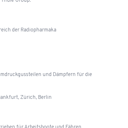
r Thule Group.
ereich der Radiopharmaka
umdruckgussteilen und Dämpfern für die
nkfurt, Zürich, Berlin
trieben für Arbeitsboote und Fähren